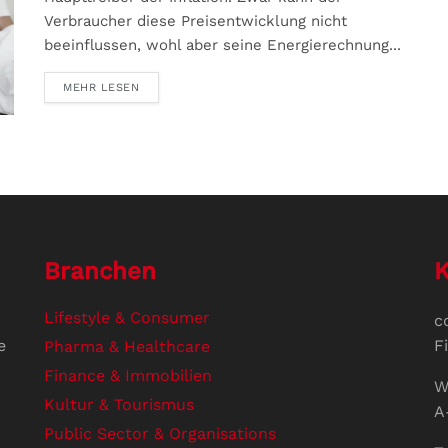
Verbraucher diese Preisentwicklung nicht
beeinflussen, wohl aber seine Energierechnung...
MEHR LESEN
Branchen
K
Lifestyle & Consumer
c
e
F
Pharma & Healthcare
Finance & Immobilien
W
Kultur & Tourismus
A
Public Sector & Organisations