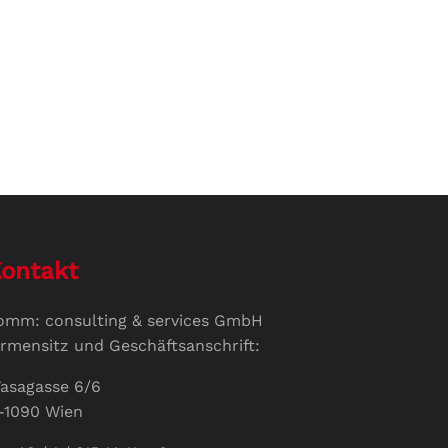
ontakt
omm: consulting & services GmbH
irmensitz und Geschäftsanschrift:
asagasse 6/6
-1090 Wien