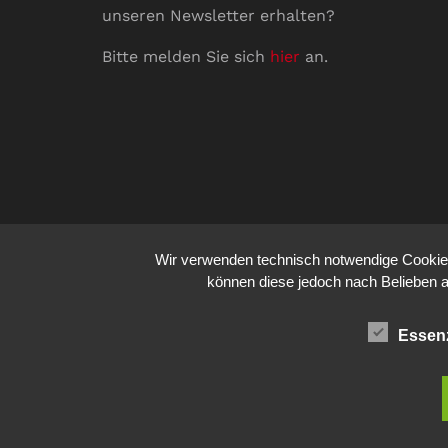
unseren Newsletter erhalten?
Bitte melden Sie sich
hier
an.
Wir verwenden technisch notwendige Cookies 
können diese jedoch nach Belieben a
Essenz
© 2026
comm:unications
- Wir bringen Kommunik