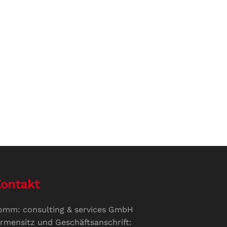
ontakt
omm: consulting & services GmbH
irmensitz und Geschäftsanschrift: