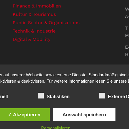
Finance & Immobilien
W
Kultur & Tourismus
A
Public Sector & Organisations
T 
Technik & Industrie
M
Digital & Mobility
E
H
U
V
auf unserer Webseite sowie externe Dienste. Standardmäßig sind all
S
ktivieren & deaktivieren. Für weitere Informationen lesen Sie unse
iell
Statistiken
Externe D
ation auf den Punkt. - Site made by
sfe
✓ Akzeptieren
Auswahl speichern
Personalisieren