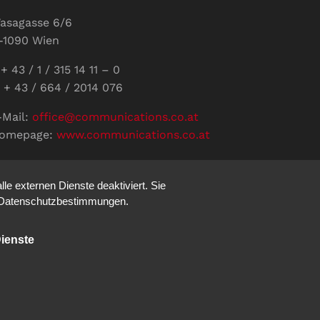
asagasse 6/6
-1090 Wien
+ 43 / 1 / 315 14 11 – 0
 + 43 / 664 / 2014 076
-Mail:
office@communications.co.at
omepage:
www.communications.co.at
ID: ATU 811 196 56
ertretungsberechtigte Geschäftsführerin:
e externen Dienste deaktiviert. Sie
abine Pöhacker MSc.
re Datenschutzbestimmungen.
ienste
Impressum
Datenschutz