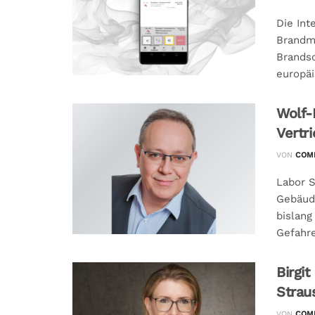
Die Int
Brandme
Brandsc
europäi
Wolf-
Vertr
VON
COMM
Labor S
Gebäude
bislang
Gefahre
Birgi
Strau
VON
COMM