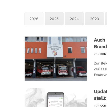
2026
2025
2024
2023
Auch 
Brand
VON
COMM
Zur Be
verläss
Feuerwe
Updat
stell
VON
COMM