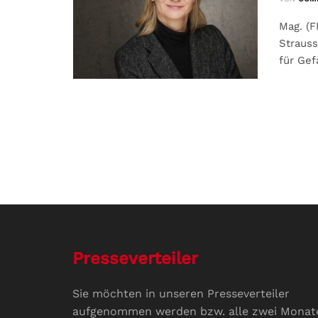
Mag. (F
Strauss
für Gef
Presseverteiler
Sie möchten in unseren Presseverteiler
aufgenommen werden bzw. alle zwei Monat