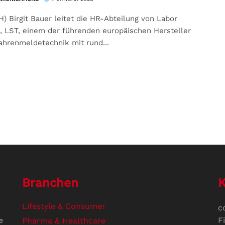
H) Birgit Bauer leitet die HR-Abteilung von Labor
, LST, einem der führenden europäischen Hersteller
ahrenmeldetechnik mit rund...
Branchen
K
Lifestyle & Consumer
c
e
F
Pharma & Healthcare