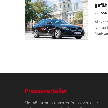
gefäh
VON
COMM
Alexan
Deutsc
Marktam
Presseverteiler
Sie möchten in unseren Presseverteiler