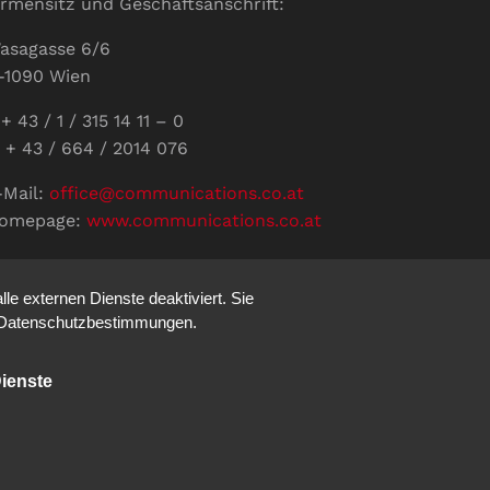
irmensitz und Geschäftsanschrift:
asagasse 6/6
-1090 Wien
+ 43 / 1 / 315 14 11 – 0
 + 43 / 664 / 2014 076
-Mail:
office@communications.co.at
omepage:
www.communications.co.at
ID: ATU 811 196 56
ertretungsberechtigte Geschäftsführerin:
e externen Dienste deaktiviert. Sie
abine Pöhacker MSc.
re Datenschutzbestimmungen.
ienste
Impressum
Datenschutz