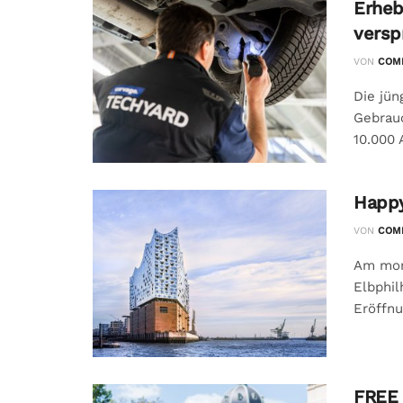
Erheb
versp
VON
COMM
Die jün
Gebrauc
10.000 
Happy
VON
COMM
Am morg
Elbphil
Eröffnu
FREE 