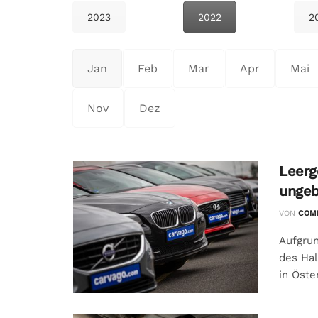
2023
2022
2
Jan
Feb
Mar
Apr
Mai
Nov
Dez
Leerg
ungeb
VON
COMM
Aufgru
des Hal
in Öste