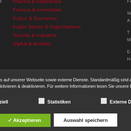
e
F
Pharma & Healthcare
Finance & Immobilien
W
Kultur & Tourismus
A
Public Sector & Organisations
T 
Technik & Industrie
M
Digital & Mobility
E
H
U
V
auf unserer Webseite sowie externe Dienste. Standardmäßig sind all
S
ktivieren & deaktivieren. Für weitere Informationen lesen Sie unse
iell
Statistiken
Externe D
ation auf den Punkt. - Site made by
sfe
✓ Akzeptieren
Auswahl speichern