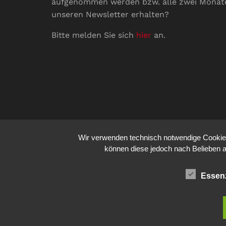
aufgenommen werden bzw. alle zwei Monat
unseren Newsletter erhalten?
Bitte melden Sie sich
hier
an.
Wir verwenden technisch notwendige Cookies 
können diese jedoch nach Belieben a
Essenz
© 2026
comm:unications
- Wir bringen Kommunik